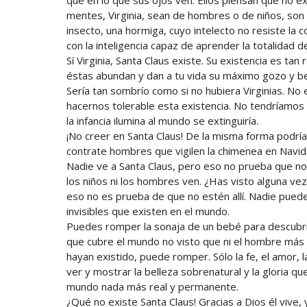
mentes, Virginia, sean de hombres o de niños, so
insecto, una hormiga, cuyo intelecto no resiste la
con la inteligencia capaz de aprender la totalidad d
Sí Virginia, Santa Claus existe. Su existencia es ta
éstas abundan y dan a tu vida su máximo gozo y bel
Sería tan sombrío como si no hubiera Virginias. No ex
hacernos tolerable esta existencia. No tendríamos 
la infancia ilumina al mundo se extinguiría.
¡No creer en Santa Claus! De la misma forma podrí
contrate hombres que vigilen la chimenea en Navidad
Nadie ve a Santa Claus, pero eso no prueba que no
los niños ni los hombres ven. ¿Has visto alguna v
eso no es prueba de que no estén allí. Nadie puede
invisibles que existen en el mundo.
Puedes romper la sonaja de un bebé para descubrir 
que cubre el mundo no visto que ni el hombre más f
hayan existido, puede romper. Sólo la fe, el amor, 
ver y mostrar la belleza sobrenatural y la gloria que
mundo nada más real y permanente.
¿Qué no existe Santa Claus! Gracias a Dios él vive, 