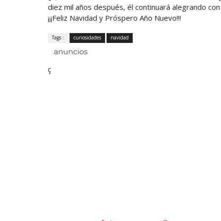
diez mil años después, él continuará alegrando con 
¡¡¡Feliz Navidad y Próspero Año Nuevo!!!
Tags :
curiosidades
navidad
ç