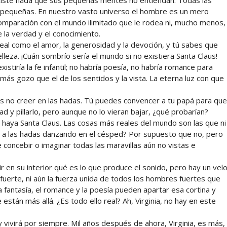
n pequeñas. En nuestro vasto universo el hombre es un mero
 comparación con el mundo ilimitado que le rodea ni, mucho menos,
e la verdad y el conocimiento.
n real como el amor, la generosidad y la devoción, y tú sabes que
leza. ¡Cuán sombrío sería el mundo si no existiera Santa Claus!
istiría la fe infantil; no habría poesía, no habría romance para
más gozo que el de los sentidos y la vista. La eterna luz con que
as no creer en las hadas. Tú puedes convencer a tu papá para que
 y pillarlo, pero aunque no lo vieran bajar, ¿qué probarían?
 haya Santa Claus. Las cosas más reales del mundo son las que ni
ez a las hadas danzando en el césped? Por supuesto que no, pero
 concebir o imaginar todas las maravillas aún no vistas e
en su interior qué es lo que produce el sonido, pero hay un vel
uerte, ni aún la fuerza unida de todos los hombres fuertes que
la fantasía, el romance y la poesía pueden apartar esa cortina y
 están más allá. ¿Es todo ello real? Ah, Virginia, no hay en este
y vivirá por siempre. Mil años después de ahora, Virginia, es más,