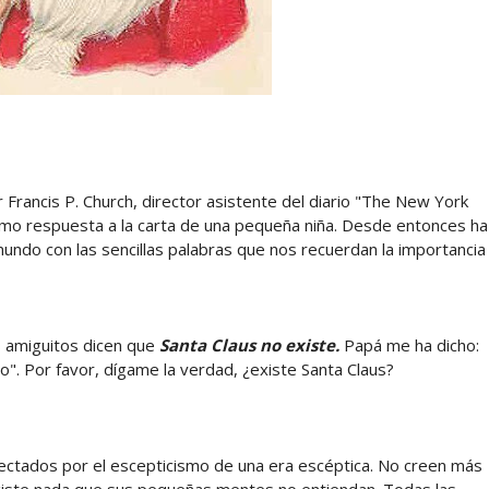
 Francis P. Church, director asistente del diario "The New York
omo respuesta a la carta de una pequeña niña. Desde entonces ha
undo con las sencillas palabras que nos recuerdan la importancia
s amiguitos dicen que
Santa Claus no existe.
Papá me ha dicho:
to". Por favor, dígame la verdad, ¿existe Santa Claus?
fectados por el escepticismo de una era escéptica. No creen más
existe nada que sus pequeñas mentes no entiendan. Todas las