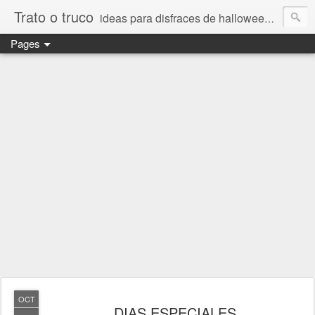
Trato o truco
ideas para disfraces de halloween y carnaval, días especiales, día del padre y día de la madre, imágenes bonitas de amor
Pages
OCT
DIAS ESPECIALES