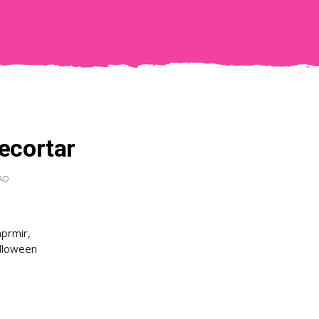
ecortar
AD
mprmir,
alloween