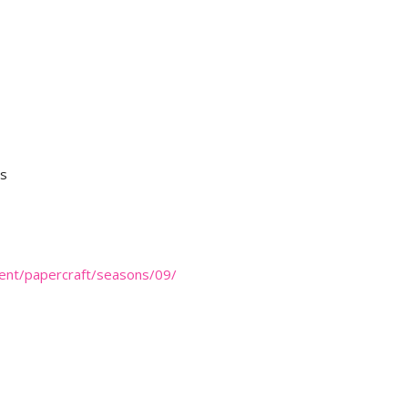
és
ent/papercraft/seasons/09/