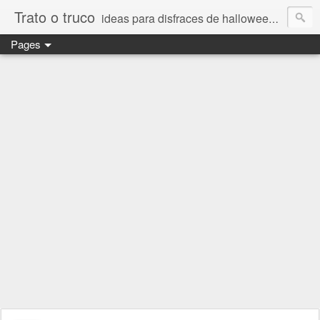
Trato o truco
ideas para disfraces de halloween y carnaval, días especiales, día del padre y día de la madre, imágenes bonitas de amor
Pages