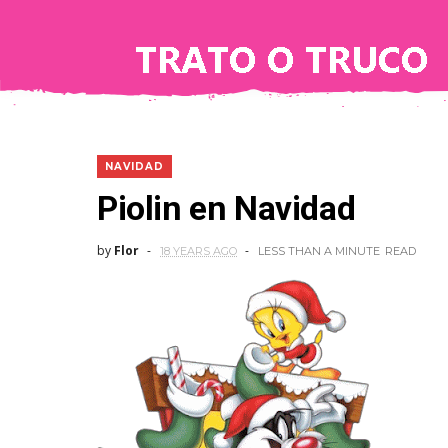
NAVIDAD
Piolin en Navidad
by
Flor
18 YEARS AGO
LESS THAN A MINUTE
READ