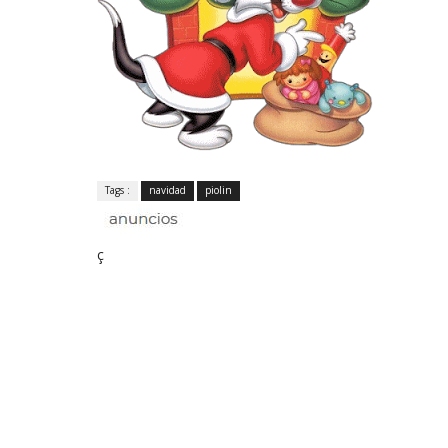
Tags :
navidad
piolin
ç