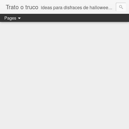
Trato o truco
ideas para disfraces de halloween y carnaval, días especiales, día del padre y día de la madre, imágenes bonitas de amor
Pages